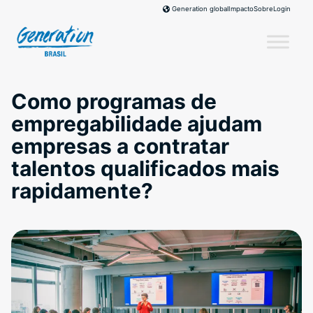
Skip
Impacto
Sobre
Login
Generation global
to
content
Como programas de
empregabilidade ajudam
empresas a contratar
talentos qualificados mais
rapidamente?